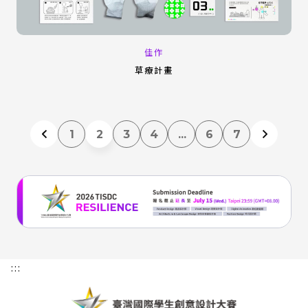
佳作
草療計畫
1
2
3
4
...
6
7
:::