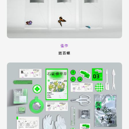
佳作
逝百蝶