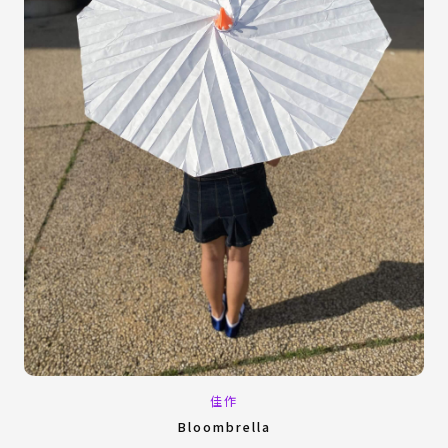
佳作
Bloombrella