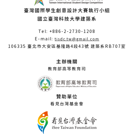
臺灣國際學生創意設計大賽執行小組
國立臺灣科技大學建築系
Tel: +886-2-2730-1208
（另
E-mail:
tisdc.tw@gmail.com
開
106335 臺北市大安區基隆路4段43號 建築系RB707室
新
視
主辦機關
窗）
教育部高等教育司
贊助單位
看見台灣基金會