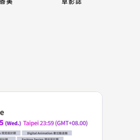
善美
草影誌