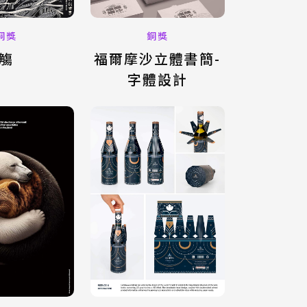
銅獎
銅獎
觴
福爾摩沙立體書簡-
字體設計