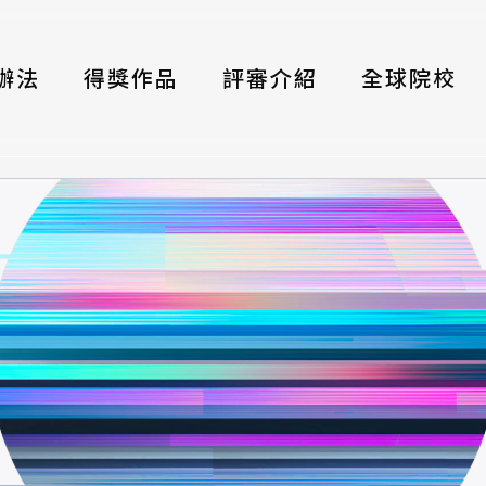
辦法
得獎作品
評審介紹
全球院校
織
伴
類別
式
獎項
年鑑
題