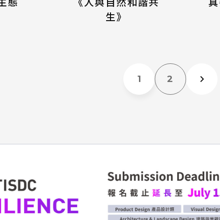
生態
《人與自然和諧共
真
生》
1
2