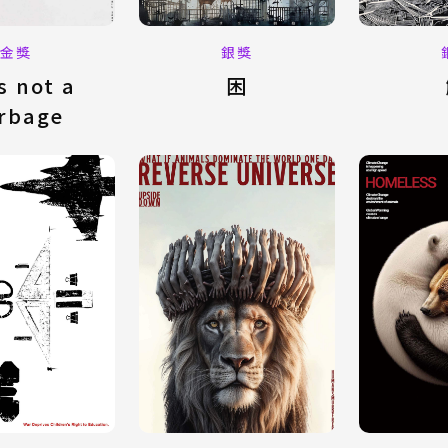
金獎
銀獎
s not a
困
rbage