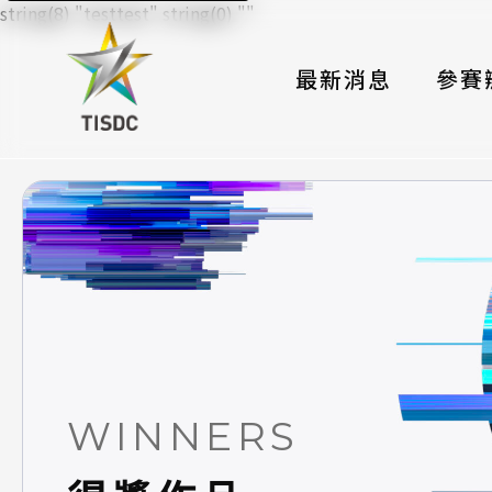
string(8) "testtest" string(0) ""
最新消息
參賽
大賽組
國際夥
時程與
報名格
評選與
簡章與
WINNERS
常見問