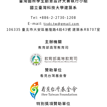
臺灣國際學生創意設計大賽執行小組
國立臺灣科技大學建築系
Tel: +886-2-2730-1208
（另
E-mail:
tisdc.tw@gmail.com
開
106335 臺北市大安區基隆路4段43號 建築系RB707室
新
視
主辦機關
窗）
教育部高等教育司
贊助單位
看見台灣基金會
特別獎項贊助單位