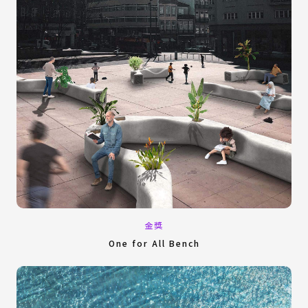
金獎
One for All Bench