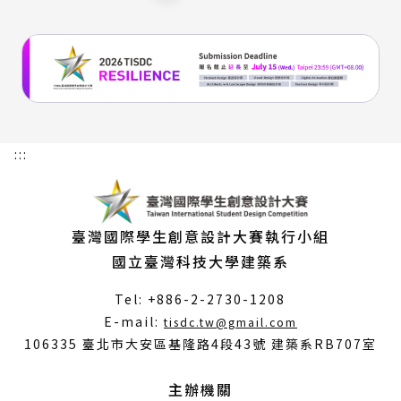
:::
臺灣國際學生創意設計大賽執行小組
國立臺灣科技大學建築系
Tel: +886-2-2730-1208
（另
E-mail:
tisdc.tw@gmail.com
開
106335 臺北市大安區基隆路4段43號 建築系RB707室
新
視
主辦機關
窗）