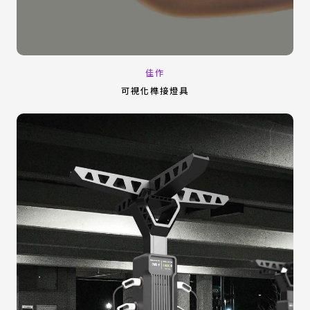
佳作
可視化榫接燈具