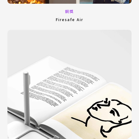
銅獎
Firesafe Air