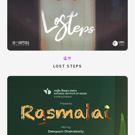
佳作
LOST STEPS