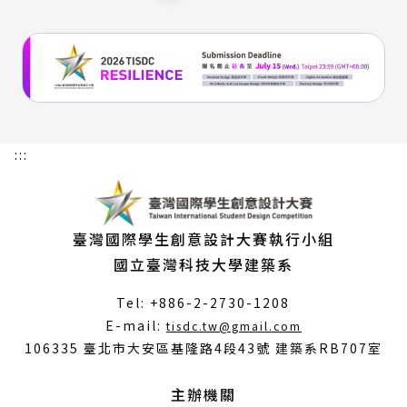
:::
臺灣國際學生創意設計大賽執行小組
國立臺灣科技大學建築系
Tel: +886-2-2730-1208
（另
E-mail:
tisdc.tw@gmail.com
開
106335 臺北市大安區基隆路4段43號 建築系RB707室
新
視
主辦機關
窗）