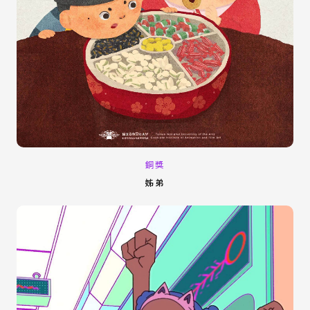
銅獎
姊弟