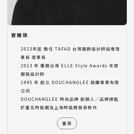
視覺設計類
產品設計類
數位動畫類
視覺設計類
建築與景觀設計類
數位動畫類
時尚設計類
建築與景觀設計類
竇騰璜
時尚設計類
特別獎評審
2023年起 擔任 TAFAD 台灣服飾設計師協會理
特別獎評審
事長 理事長
所有類別
2013 年 獲選台灣 ELLE Style Awards 年度
環境永續特別獎-產品設計類
所有類別
服裝設計師
環境永續特別獎-建築與景觀設計類
環境永續特別獎-產品設計類
環境永續特別獎-數位動畫類
1995 年 創立 DOUCHANGLEE 啟騰事業有限
環境永續特別獎-建築與景觀設計類
公司
環境永續特別獎-數位動畫類
DOUCHANGLEE 時尚品牌 創辦人／品牌總監
於臺北時裝週及上海時裝周發表新作
臺灣