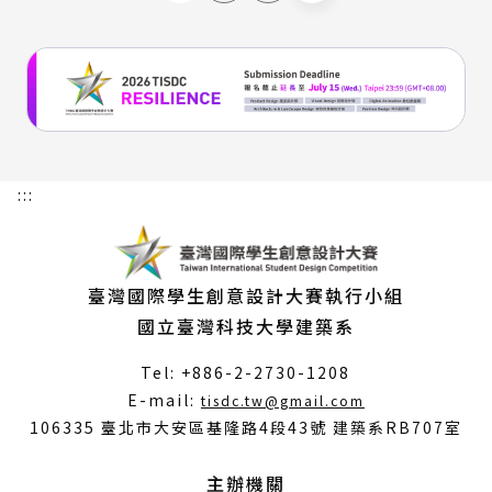
:::
臺灣國際學生創意設計大賽執行小組
國立臺灣科技大學建築系
Tel: +886-2-2730-1208
（另
E-mail:
tisdc.tw@gmail.com
開
106335 臺北市大安區基隆路4段43號 建築系RB707室
新
視
主辦機關