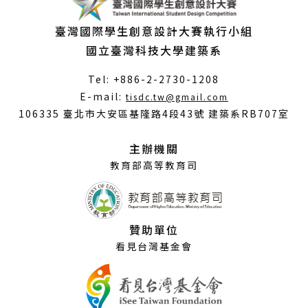
臺灣國際學生創意設計大賽執行小組
國立臺灣科技大學建築系
Tel: +886-2-2730-1208
（另
E-mail:
tisdc.tw@gmail.com
開
106335 臺北市大安區基隆路4段43號 建築系RB707室
新
視
主辦機關
窗）
教育部高等教育司
贊助單位
看見台灣基金會