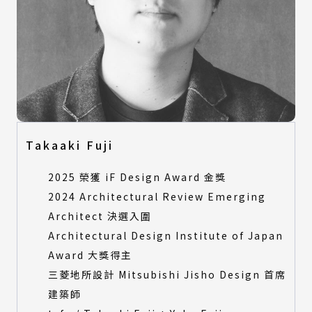
Takaaki Fuji
2025 榮獲 iF Design Award 金獎
2024 Architectural Review Emerging
Architect 決選入圍
Architectural Design Institute of Japan
Award 大獎得主
三菱地所設計 Mitsubishi Jisho Design 首席
建築師