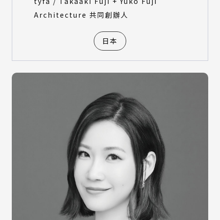
tyfa / Takaaki Fuji + Yuko Fuji
Architecture 共同創辦人
日本