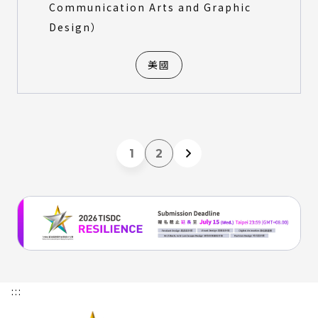
Communication Arts and Graphic
Design）
美國
1
2
:::