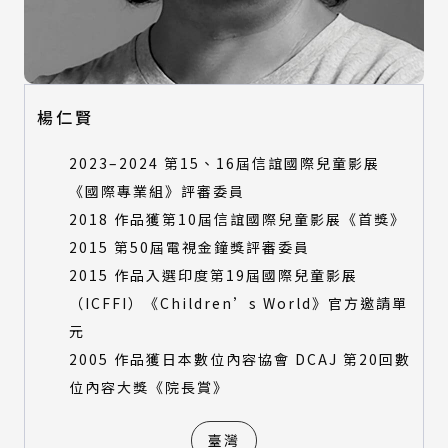
視覺設計類
產品設計類
數位動畫類
視覺設計類
建築與景觀設計類
數位動畫類
時尚設計類
建築與景觀設計類
楊仁賢
時尚設計類
特別獎評審
2023–2024 第15、16屆信誼國際兒童影展
特別獎評審
《國際專業組》評審委員
所有類別
2018 作品獲第10屆信誼國際兒童影展《首獎》
環境永續特別獎-產品設計類
所有類別
2015 第50屆電視金鐘獎評審委員
環境永續特別獎-建築與景觀設計類
環境永續特別獎-產品設計類
環境永續特別獎-數位動畫類
2015 作品入選印度第19屆國際兒童影展
環境永續特別獎-建築與景觀設計類
（ICFFI）《Children’s World》官方邀請單
環境永續特別獎-數位動畫類
元
2005 作品獲日本數位內容協會 DCAJ 第20回數
位內容大獎《院長賞》
臺灣