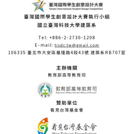
臺灣國際學生創意設計大賽執行小組
國立臺灣科技大學建築系
Tel: +886-2-2730-1208
（另
E-mail:
tisdc.tw@gmail.com
開
106335 臺北市大安區基隆路4段43號 建築系RB707室
新
視
主辦機關
窗）
教育部高等教育司
贊助單位
看見台灣基金會