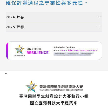
確保評選過程之專業性與多元性。
2026 評審
初選評審
2025 評審
初選評審
所有類別
產品設計類
所有類別
視覺設計類
產品設計類
數位動畫類
視覺設計類
建築與景觀設計類
數位動畫類
時尚設計類
建築與景觀設計類
:::
時尚設計類
決選評審
決選評審
臺灣國際學生創意設計大賽執行小組
所有類別
國立臺灣科技大學建築系
產品設計類
所有類別