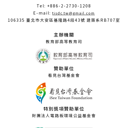
視覺設計類
產品設計類
Tel: +886-2-2730-1208
數位動畫類
（另
視覺設計類
E-mail:
tisdc.tw@gmail.com
建築與景觀設計類
開
數位動畫類
106335 臺北市大安區基隆路4段43號 建築系RB707室
時尚設計類
新
建築與景觀設計類
視
主辦機關
時尚設計類
窗）
教育部高等教育司
特別獎評審
特別獎評審
所有類別
環境永續特別獎-產品設計類
贊助單位
所有類別
環境永續特別獎-建築與景觀設計類
看見台灣基金會
環境永續特別獎-產品設計類
環境永續特別獎-數位動畫類
環境永續特別獎-建築與景觀設計類
環境永續特別獎-數位動畫類
特別獎項贊助單位
財團法人電路板環境公益基金會