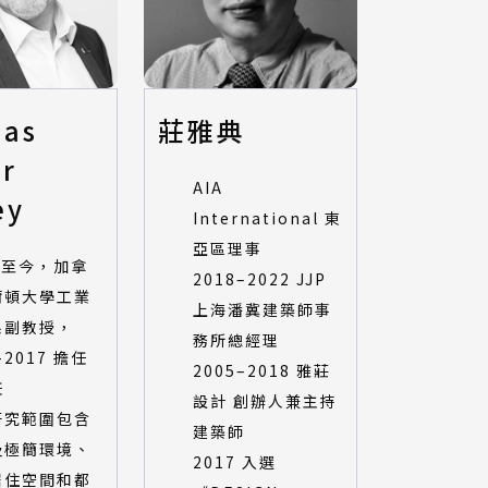
as
莊雅典
er
AIA
ey
International 東
亞區理事
9 至今，加拿
2018–2022 JJP
爾頓大學工業
上海潘冀建築師事
系副教授，
務所總經理
-2017 擔任
2005–2018 雅莊
任
設計 創辦人兼主持
研究範圍包含
建築師
及極簡環境、
2017 入選
居住空間和都