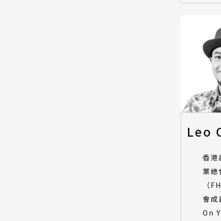
Leo 
香港
業總
（F
會成
On 