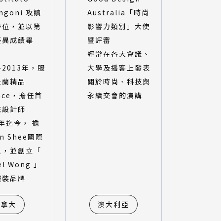
ngoni 攻讀
Australia「時尚
學位，並以第
影響力類別」大使
優異成績畢
暨評審
經常在各大會議、
1-2013年，服
大學及播客上發表
米蘭精品
關於時尚、科技與
sace，擔任首
永續交會的演講
花設計師
4年迄今， 擔
n Shee國際
理，並創立「
el Wong 」
服裝品牌
加拿大
澳大利亞