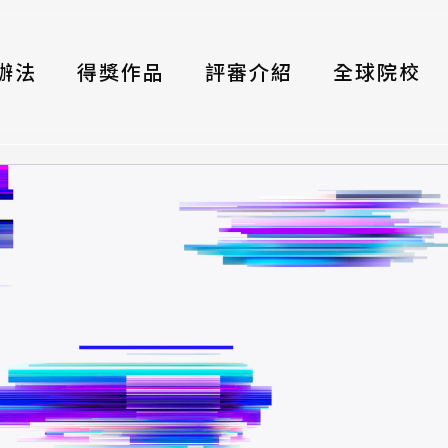
辦法
得獎作品
評審介紹
全球院校
織
伴
類別
式
獎項
年鑑
題