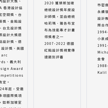
內設計大獎、
2020 獲頒新加坡
市密
DA 香港設計協
總統設計獎年度設
永續
宅空間獎、台
計師獎，並由總統
設計
築獎、金點設
哈莉瑪．雅各布宣
際合
、台北設計獎
布為技能專才計畫
1994
際設計大獎德
得獎者之一
小泉
點設計獎、德
2007-2022 德國
1991
iF 設計獎、英國
紅點設計獎視覺傳
Micha
arc
達類別評審
金會
ards、義大利
1988
esign Award
Kali
ompetitions
肯定。
024年起，受邀
多項國際獎項
，如新加坡室