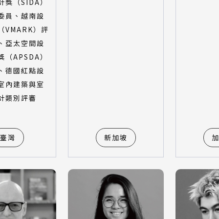
計獎（SIDA）
委員、越南設
（VMARK）評
、亞太空間設
獎（APSDA）
、德國紅點設
室內建築與室
計類別評審
臺灣
新加坡