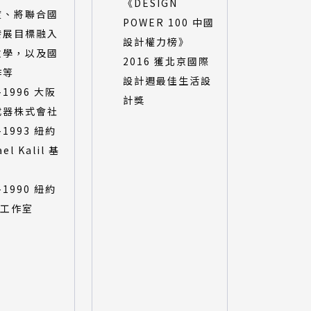
《DESIGN
度、將聯合國
POWER 100 中國
發展目標融入
設計權力榜》
教學，以及國
2016 獲北京國際
作等
設計週最佳生活設
-1996 大阪
計獎
成器株式會社
-1993 紐約
el Kalil 基
-1990 紐約
l 工作室