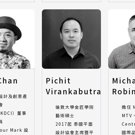
Chan
Pichit
Mich
Virankabutra
Robi
設計及創意產
會
倫敦大學金匠學院
擔任 M
HKDCI）董事
藝術碩士
MTV
員
2017起 泰國平面
Cent
Your Mark 設
設計協會主席暨平
國際