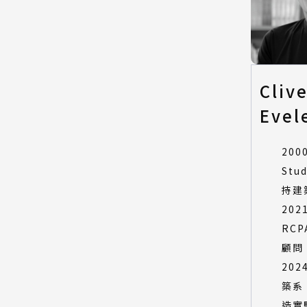
Cliv
Evel
200
Stud
持建
202
RCPA
顧問
20
築系
造實