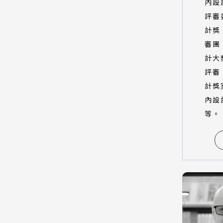
內設
評審
計獎
審團
計大
評審
計獎
內設
等。