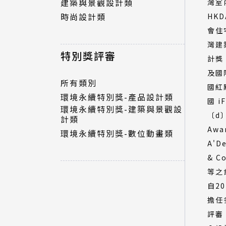
建築與景觀設計類
灣室
時尚設計類
HK
特別獎評審
會住
灣建
所有類別
特別獎評審
計獎
環境永續特別獎-產品設計類
及國
環境永續特別獎-建築與景觀設
所有類別
計類
國紅
環境永續特別獎-產品設計類
環境永續特別獎-數位動畫類
國 
環境永續特別獎-建築與景觀設
〔d〕
計類
Aw
環境永續特別獎-數位動畫類
A'D
& C
等之
自2
擔任
評審