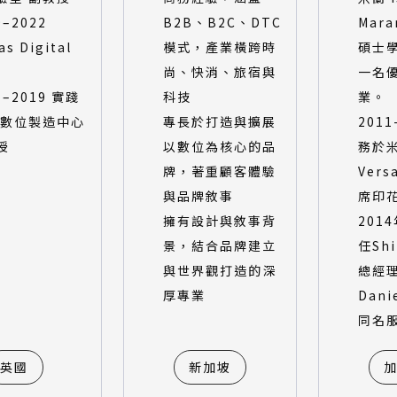
9–2022
B2B、B2C、DTC
Mara
as Digital
模式，產業橫跨時
碩士
尚、快消、旅宿與
一名
7–2019 實踐
科技
業。
 數位製造中心
專長於打造與擴展
201
授
以數位為核心的品
務於
牌，著重顧客體驗
Ver
與品牌敘事
席印
擁有設計與敘事背
201
景，結合品牌建立
任Shi
與世界觀打造的深
總經
厚專業
Dani
同名
英國
新加坡