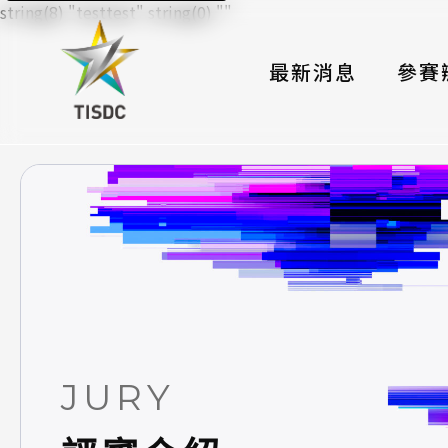
string(8) "testtest" string(0) ""
最新消息
參賽
大賽組
國際夥
時程與
報名格
評選與
簡章與
JURY
常見問