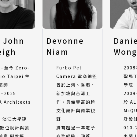
e John
Devonne
Danie
eigh
Niam
Won
0–至今 Zero-
Furbo Pet
200
io Taipei 主
Camera 電商總監
聖馬
築師
曾於上海、香港、
學院
1–2025
新加坡與台灣工
200
 Architects
作，具備豐富的跨
於 AL
文化設計與商業視
McQ
24 淡江大學建
野
履設
 數位設計與製
擁有超過十年電子
010
驗室 副教授
商務經驗，涵蓋
米蘭 I