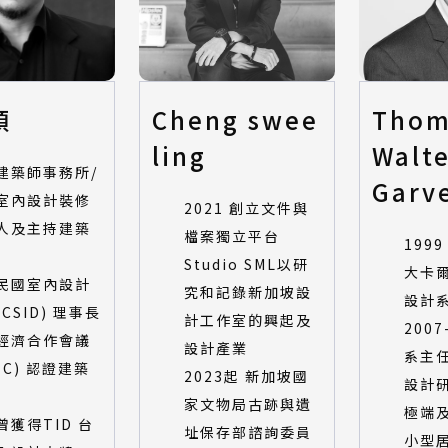
穎
Cheng swee
Thom
ling
Walt
建築師事務所/
Garv
室內設計裝修
2021 創立文件與
人及主持建築
檔案獨立平台
199
Studio SML以研
大卡
民國室內設計
究和記錄新加坡設
設計
CSID) 理事長
計工作室的興起及
2007
經濟合作會議
設計產業
系主
EC) 認證建築
2023起 新加坡國
設計
家文物局古跡與遺
極端
曾獲得TID 台
址保存部諮詢委員
小型