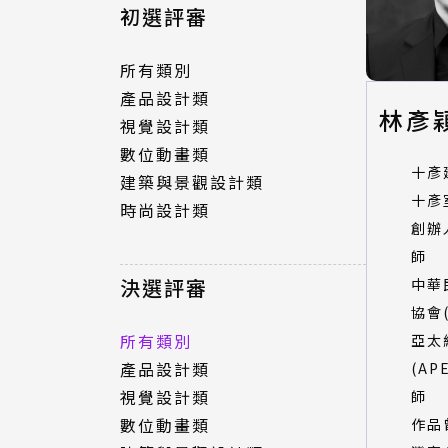
所有類別
初選評審
產品設計類
視覺設計類
所有類別
數位動畫類
產品設計類
林彥
建築與景觀設計類
視覺設計類
時尚設計類
數位動畫類
十彥
建築與景觀設計類
十彥
時尚設計類
決選評審
創辦
師
所有類別
決選評審
中華
產品設計類
協會(
視覺設計類
所有類別
亞太
數位動畫類
產品設計類
(AP
建築與景觀設計類
視覺設計類
師
時尚設計類
數位動畫類
作品