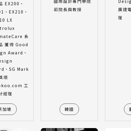
國際設計專門學院
Desi
 EX200、
前院長與教授
廣達
01、EX210、
理
10 LX
trolux
imateCare 系
 獲得 Good
ign Award、
esign
rd、SG Mark
獎項
okoo.com 工
計經理
新加坡
韓國