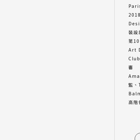
Par
201
Des
裝設
第10
Art 
Clu
審
Ama
監、T
Bal
高階