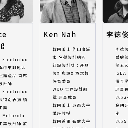
ce
Ken Nah
李德
ng
韓國釜山 釜山廣域
李德
市 名譽設計總監
體驗
 Electrolux
紅點設計獎：產品
第五
與中東非地區
設計與設計概念類
IxDA
照護產品 首席
評審委員
灣互
設計師
WDO 世界設計組
理事
 Electrolux
織 理事成員
2023
長特別表揚 績
韓國釜山 東西大學
金融
工獎
講座教授
座
0 Motorola
韓國首爾 弘益大學
2025
工業設計師 發