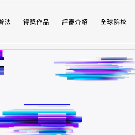
辦法
得獎作品
評審介紹
全球院校
織
伴
類別
式
獎項
年鑑
題