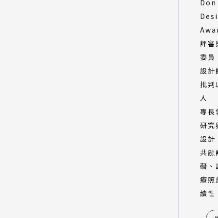
Don
Des
Awa
評審
委員
設計
批判
人
專長
研究
設計
共融
礙、
療照
續性