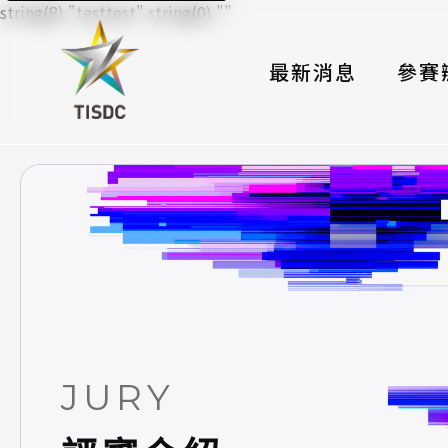
string(8) "testtest" string(0) ""
最新消息
參賽
大賽組
國際夥
時程與
報名格
評選與
簡章與
JURY
常見問