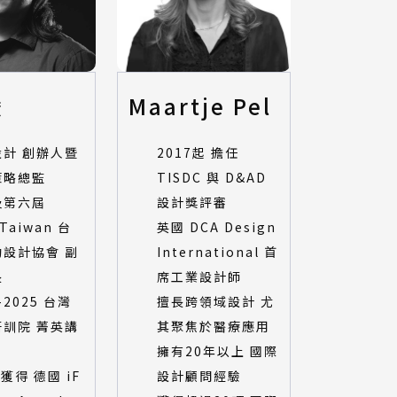
俊
Maartje Pel
設計 創辦人暨
2017起 擔任
策略總監
TISDC 與 D&AD
及第六屆
設計獎評審
 Taiwan 台
英國 DCA Design
動設計協會 副
International 首
長
席工業設計師
-2025 台灣
擅長跨領域設計 尤
研訓院 菁英講
其聚焦於醫療應用
擁有20年以上 國際
 獲得 德國 iF
設計顧問經驗