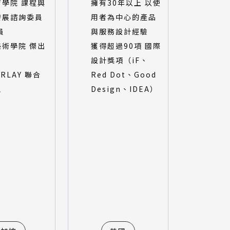
育學院 課程與
擁有30年以上 以使
發展諮詢委員
用者為中心的產品
員
與服務設計經驗
美術學院 傑出
獲得超過90項 國際
設計獎項（iF、
ARLAY 聯合
Red Dot、Good
人
Design、IDEA）