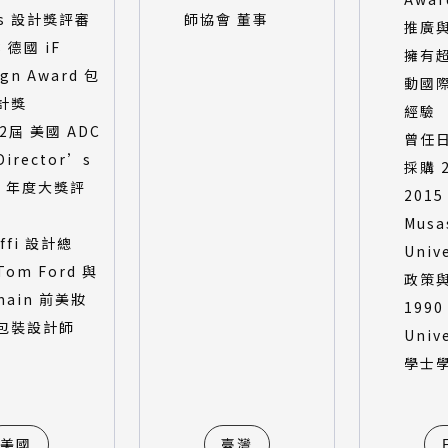
is 設計獎評審
師協會 董事
推廣
8 德國 iF
擁有超
ign Award 包
動國
計獎
經驗
2屆 美國 ADC
曾任
Director’s
採購 
b 年度大獎評
201
Musa
ffi 設計總
Univ
om Ford 與
政策
main 前美妝
1990
包裝設計師
Univ
學士
美國
臺灣