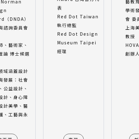
 Norman
藝教
表
ign
學術
Red Dot Taiwan
rd（DNDA）
會 委
執行總監
與諮詢委員會
上海
Red Dot Design
教授
Museum Taipei
師、藝術家、
HOV
經理
理論 博士候選
創辦
領域涵蓋設計
與發展：社會
、公益設計、
設計、身心障
設計美學、醫
護、工藝與永