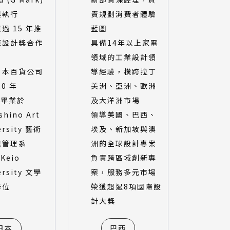
與執行
責規劃消費者體驗
過 15 年推
藍圖
際設計獎合作
具備14年以上家電
領域的工業設計領
日本百貨公司
導經驗，橫跨拉丁
20 年
美洲、亞洲、歐洲
5 畢業於
及大洋洲市場
shino Art
領導美國、巴西、
ersity 藝術
埃及、新加坡與澳
與管理系
洲的全球設計專案
 Keio
負責跨區域創新專
ersity 文學
案，服務多元市場
學位
榮獲超過8項國際設
計大獎
日本
巴西