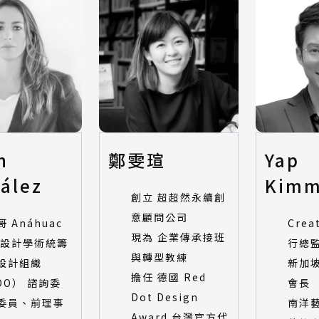
n
鄭雯瑄
Yap
ález
Kimm
創立 超超然永續創
意顧問公司
 Anáhuac
Crea
現為 企業傳承接班
 設計學術統籌
行總
與轉型教練
設計組織
新加
擔任 德國 Red
DO） 諮詢委
會長
Dot Design
委員、前理事
南洋
Award 台灣官方代