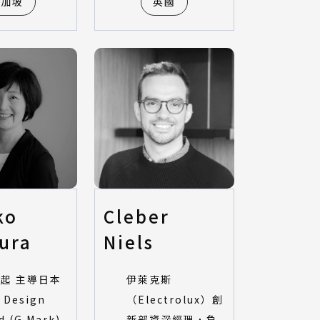
新加坡
英國
ko
Cleber
ura
Niels
0 起 主導日本
伊萊克斯
 Design
（Electrolux）創
d (G Mark)
新部資深經理，負