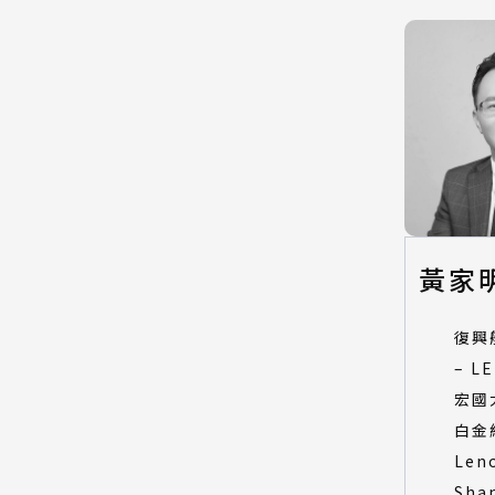
黃家
復興
– L
宏國大
白金
Len
Sha