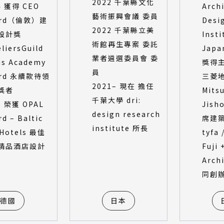
2022 千葉縣文化
4 獲得 CEO
Archi
藝術振興會議 委員
ard（倫敦）建
Desi
2022 千葉縣立美
設計獎
Insti
術館再生專案 委託
liersGuild
Japa
業者遴選委員會 委
us Academy
獎得
員
ard 永續款待領
三菱
2021– 現在 擔任
獎者
Mits
千葉大學 dri:
0 榮獲 OPAL
Jish
design research
d – Baltic
席建
institute 所長
 Hotels 最佳
tyfa 
精品酒店設計
Fuji 
Arch
同創
德國
日本