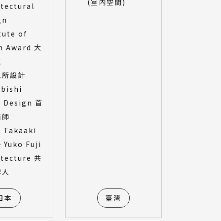
(室內空間)
tectural
gn
tute of
n Award 大
主
地所設計
ubishi
o Design 首
築師
/ Takaaki
+ Yuko Fuji
itecture 共
辦人
日本
臺灣