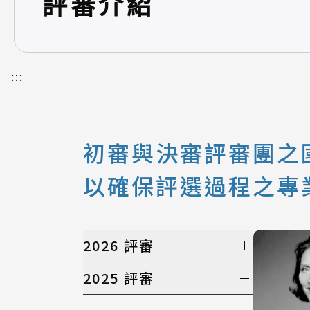
評審介紹
:::
初審與決審評審團之國
以確保評選過程之專
2026 評審
初選評審
2025 評審