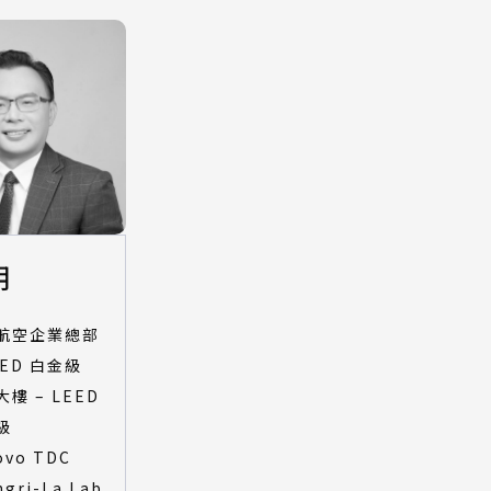
明
航空企業總部
EED 白金級
樓 – LEED
級
ovo TDC
ngri-La Lab