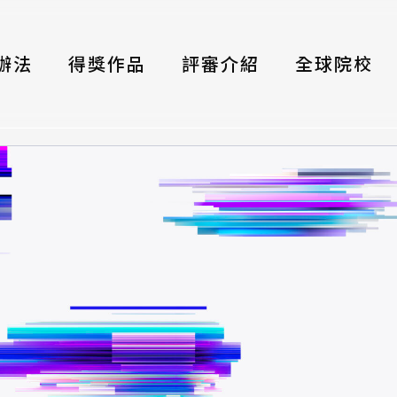
辦法
得獎作品
評審介紹
全球院校
織
伴
類別
式
獎項
年鑑
題