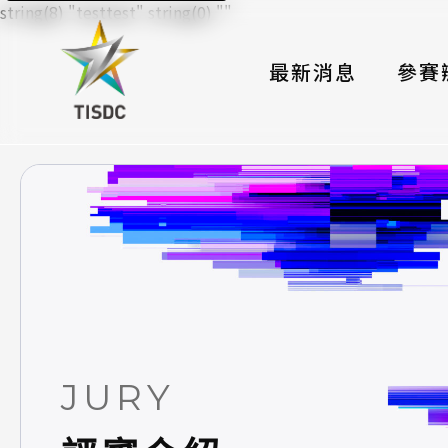
string(8) "testtest" string(0) ""
最新消息
參賽
大賽組
國際夥
時程與
報名格
評選與
簡章與
JURY
常見問