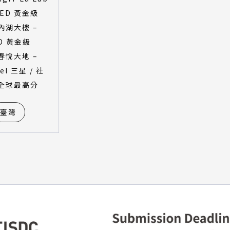
EED 黃金級
內湖大樓 –
D 黃金級
春悅大地 –
wel 三星 / 社
全球最高分
臺灣