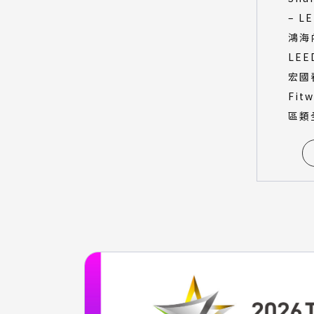
– L
鴻海
LEE
宏國
Fit
區類