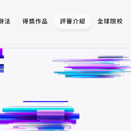
辦法
得獎作品
評審介紹
全球院校
織
伴
類別
式
獎項
年鑑
題