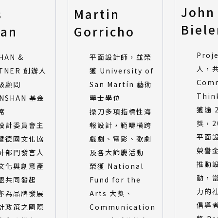
John
s
Martin
Biel
han
Gorricho
Proj
HAN &
平面設計師，並榮
人，
TNER 創辦人
獲 University of
Com
級顧問
San Martín 藝術
Thin
NSHAN 基金
學士學位
獲逾 
席
操刀多項指標性海
獎，2
設計委員會主
報設計，範疇橫跨
平面
暨德國文化協
戲劇、電影、歌劇
榮譽
計部門發言人
及各大節慶活動
推動
文化與創意產
榮獲 National
動，
盟共同發起
Fund for the
力的
亦為品牌發展
Arts 大獎、
倡導
計政策之國際
Communication