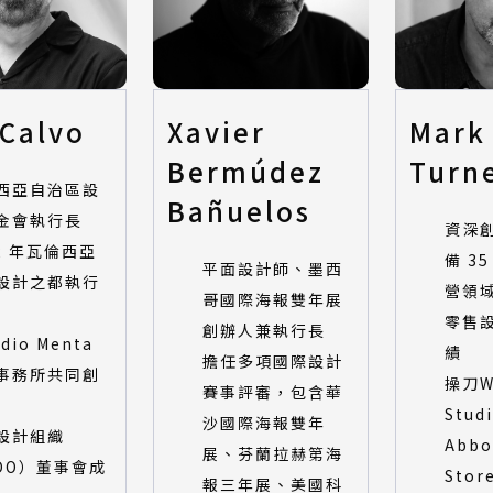
 Calvo
Xavier
Mark
Bermúdez
Turn
西亞自治區設
Bañuelos
金會執行長
資深
22 年瓦倫西亞
備 3
平面設計師、墨西
設計之都執行
營領
哥國際海報雙年展
零售
創辦人兼執行長
udio Menta
績
擔任多項國際設計
事務所共同創
操刀Wa
賽事評審，包含華
Stud
沙國際海報雙年
設計組織
Abbo
展、芬蘭拉赫第海
DO）董事會成
Stor
報三年展、美國科