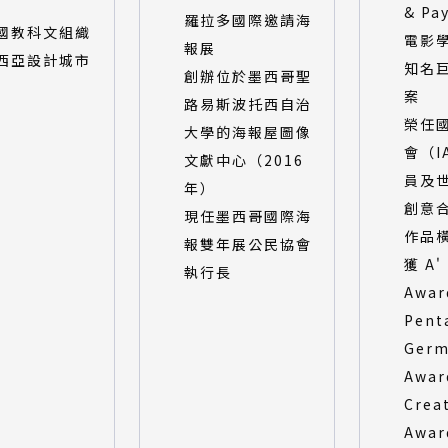
& Pa
羅拉多國際邀請海
國教科文組織
電影
報展
西亞設計城市
知名
創辦位於墨西哥聖
案
路易斯波托西自治
榮任
大學的海報屋圖像
會（I
文獻中心（2016
員及
年）
創意
現任墨西哥國際海
作品
報雙年展公民協會
獲 A'
執行長
Awa
Pent
Germ
Awar
Crea
Awar