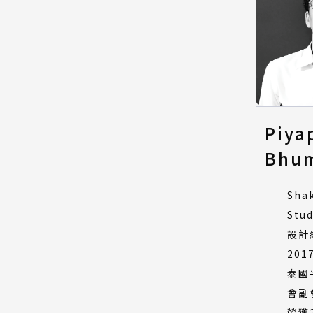
Piya
Bhum
Sha
Stu
設計
201
泰國
會副
榮獲