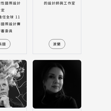
標性國際設計
的設計師與工作室
肯定
擔任全球 11
要國際設計賽
評審委員
英國
波蘭