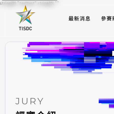
string(8) "testtest" string(0) ""
最新消息
參賽
大賽組
國際夥
時程與
報名格
評選與
簡章與
JURY
常見問