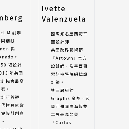
Ivette
enberg
Valenzuela
ect M 創辦
國際知名墨西哥平
共同創辦
面設計師
mon 與
美國跨界藝術節
knado。
「Artown」官方
250 項設計
設計師，及墨西哥
013 年美國
索諾拉學院編輯設
設計協會最高
計師。
金獎。
獲三屆紐約
設計行善運
Graphis 金獎，及
當代極具影響
墨西哥國際海報雙
社會設計創意
年展最高榮譽
者。
「Carlos