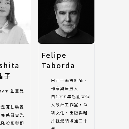
o
Felipe
shita
Taborda
晶子
巴西平面設計師、
作家與策展人
onym 創意總
自1990年起創立個
人設計工作室，深
大型互動裝置
耕文化、出版與唱
，完美融合光
片視覺領域逾三十
光雕投影與即
年