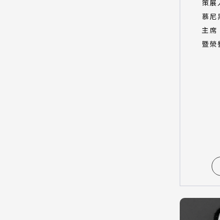
策展
慕尼
主席
暨榮