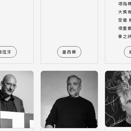
項指
大獎
受邀 
項重
事之
西班牙
墨西哥