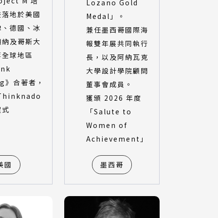
oject M 培
Lozano Gold
畫落地於美國
Medal」。
律、德國、冰
兼任墨西哥國際海
迦納及哥斯大
報雙年展共同執行
等全球地區
長，以及阿納瓦克
nk
大學設計學院顧問
ng》合著者，
董事會成員。
hinknado
獲頒 2026 年度
程式
「Salute to
Women of
Achievement」
美國
墨西哥