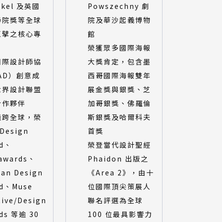
ykel 及英國
Powszechny 劇
學院獎等全球
院及華沙起義博物
巨擘之核心專
館
榮獲眾多國際海報
國際設計師協
大獎肯定，包含墨
AD）創意成
西哥國際海報雙年
世界設計聯盟
展金獎與銀獎、芝
合作夥伴
加哥銀獎、佛羅倫
橫跨全球，榮
斯銀獎及哈爾科夫
 Design
首獎
rd、
榮登當代設計聖經
awards、
Phaidon 出版之
an Design
《Area 2》，由十
d、Muse
位國際頂尖策展人
tive/Design
聯名評選為全球
ds 等逾 30
100 位最具影響力