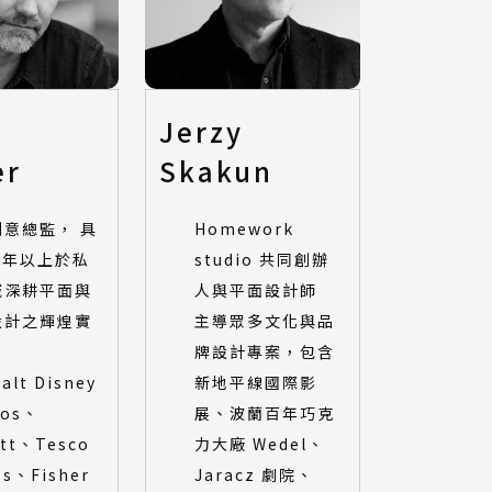
Jerzy
er
Skakun
創意總監， 具
Homework
5 年以上於私
studio 共同創辦
域深耕平面與
人與平面設計師
設計之輝煌實
主導眾多文化與品
牌設計專案，包含
lt Disney
新地平線國際影
ios、
展、波蘭百年巧克
tt、Tesco
力大廠 Wedel、
es、Fisher
Jaracz 劇院、