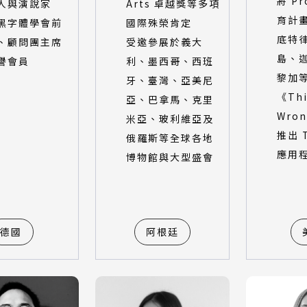
將 Pr
人與演說家
Arts 卓越獎等多項
育計
黑字體學會前
國際殊榮肯定
底特
、顧問團主席
受邀參展於義大
島、
譽會員
利、墨西哥、西班
黎加
牙、臺灣、亞美尼
《Thi
亞、巴拿馬、克里
Wro
米亞、玻利維亞及
推出 T
俄羅斯等全球各地
應用
博物館與大型盛會
德國
阿根廷