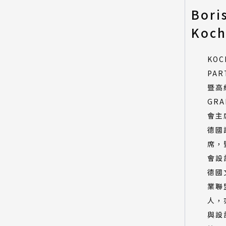
Bori
所有類別
Koc
環境永續特別獎-產品設計類
環境永續特別獎-建築與景觀設
計類
KOC
環境永續特別獎-數位動畫類
PAR
暨高
GRA
會主
德國
席，
會設
德國
業聯
人，
與設