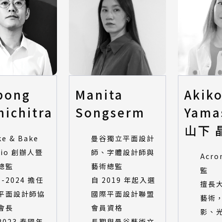
pong
Manita
Akik
ichitra
Songserm
Yama
山下 
ke & Bake
曼谷獨立平面設計
dio 創辦人暨
師、字體設計師與
Acr
總監
藝術總監
監
7-2024 擔任
自 2019 年起入選
擅長
平面設計師協
國際平面設計聯盟
藝術
會長
會員資格
影、
2023 泰國年
長期與曼谷藝術文