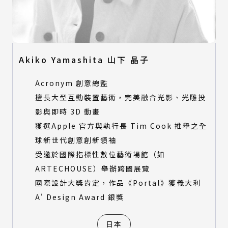
視覺設計類
產品設計類
數位動畫類
視覺設計類
建築與景觀設計類
數位動畫類
時尚設計類
建築與景觀設計類
Akiko Yamashita 山下 晶子
時尚設計類
特別獎評審
Acronym 創意總監
特別獎評審
擅長大型互動裝置藝術，完美融合光影、光雕投
所有類別
影與即時 3D 動畫
環境永續特別獎-產品設計類
所有類別
獲選Apple 官方與執行長 Tim Cook 推舉之全
環境永續特別獎-建築與景觀設計類
環境永續特別獎-產品設計類
環境永續特別獎-數位動畫類
球新世代創意創新領袖
環境永續特別獎-建築與景觀設計類
受邀於國際指標性數位藝術場館（如
環境永續特別獎-數位動畫類
ARTECHOUSE）舉辦跨國展覽
國際設計大獎肯定，作品《Portal》獲義大利
A' Design Award 銀獎
日本