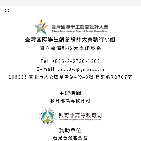
:::
臺灣國際學生創意設計大賽執行小組
國立臺灣科技大學建築系
Tel: +886-2-2730-1208
（另
E-mail:
tisdc.tw@gmail.com
開
106335 臺北市大安區基隆路4段43號 建築系RB707室
新
視
主辦機關
窗）
教育部高等教育司
贊助單位
看見台灣基金會