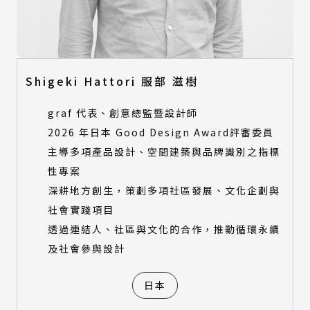
視覺設計類
產品設計類
數位動畫類
視覺設計類
建築與景觀設計類
數位動畫類
時尚設計類
建築與景觀設計類
Shigeki Hattori 服部 滋樹
時尚設計類
特別獎評審
graf 代表、創意總監暨設計師
特別獎評審
2026 年日本 Good Design Award評審委員
所有類別
主導多項產品設計、空間建築與品牌識別之指標
環境永續特別獎-產品設計類
所有類別
性專案
環境永續特別獎-建築與景觀設計類
環境永續特別獎-產品設計類
環境永續特別獎-數位動畫類
深耕地方創生，策劃多項社區發展、文化企劃與
環境永續特別獎-建築與景觀設計類
社會實踐項目
環境永續特別獎-數位動畫類
透過連結人、社區與文化的合作，推動循環永續
及社會參與設計
日本