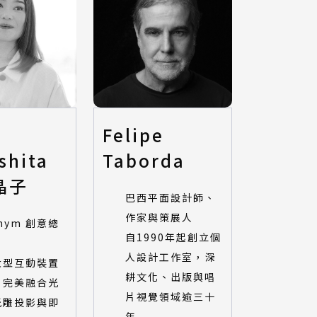
o
Felipe
shita
Taborda
晶子
巴西平面設計師、
作家與策展人
onym 創意總
自1990年起創立個
人設計工作室，深
大型互動裝置
耕文化、出版與唱
，完美融合光
片視覺領域逾三十
光雕投影與即
年