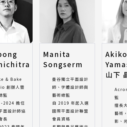
pong
Manita
Akik
ichitra
Songserm
Yama
山下 
ke & Bake
曼谷獨立平面設計
dio 創辦人暨
師、字體設計師與
Acr
總監
藝術總監
監
7-2024 擔任
自 2019 年起入選
擅長
平面設計師協
國際平面設計聯盟
藝術
會長
會員資格
影、
2023 泰國年
長期與曼谷藝術文