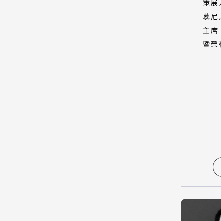
策展
慕尼
主席
暨榮