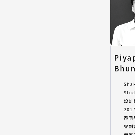
Piya
Bhum
Sha
Stu
設計
201
泰國
會副
榮獲