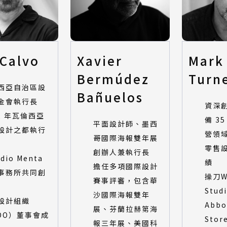
 Calvo
Xavier
Mark
Bermúdez
Turn
西亞自治區設
Bañuelos
金會執行長
資深
22 年瓦倫西亞
備 3
平面設計師、墨西
設計之都執行
營領
哥國際海報雙年展
零售
創辦人兼執行長
udio Menta
績
擔任多項國際設計
事務所共同創
操刀Wa
賽事評審，包含華
Stud
沙國際海報雙年
設計組織
Abbo
展、芬蘭拉赫第海
DO）董事會成
Stor
報三年展、美國科