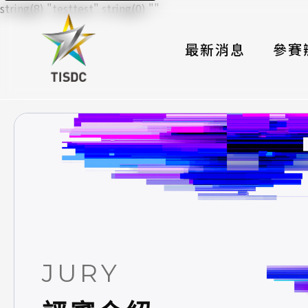
string(8) "testtest" string(0) ""
最新消息
參賽
大賽組
國際夥
時程與
報名格
評選與
簡章與
JURY
常見問