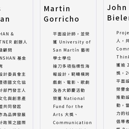
John
s
Martin
Biel
han
Gorricho
Proj
HAN &
平面設計師，並榮
人，
TNER 創辦人
獲 University of
Com
級顧問
San Martín 藝術
Thin
NSHAN 基金
學士學位
獲逾 
席
操刀多項指標性海
獎，2
設計委員會主
報設計，範疇橫跨
平面
暨德國文化協
戲劇、電影、歌劇
榮譽
計部門發言人
及各大節慶活動
推動
文化與創意產
榮獲 National
動，
盟共同發起
Fund for the
力的
亦為品牌發展
Arts 大獎、
倡導
計政策之國際
Communication