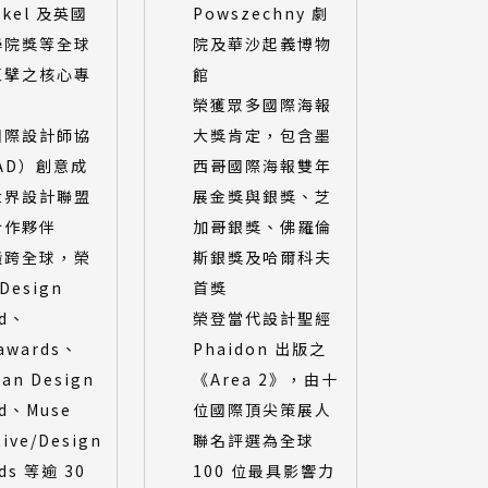
ykel 及英國
Powszechny 劇
學院獎等全球
院及華沙起義博物
巨擘之核心專
館
榮獲眾多國際海報
國際設計師協
大獎肯定，包含墨
AD）創意成
西哥國際海報雙年
世界設計聯盟
展金獎與銀獎、芝
合作夥伴
加哥銀獎、佛羅倫
橫跨全球，榮
斯銀獎及哈爾科夫
 Design
首獎
rd、
榮登當代設計聖經
awards、
Phaidon 出版之
an Design
《Area 2》，由十
d、Muse
位國際頂尖策展人
tive/Design
聯名評選為全球
ds 等逾 30
100 位最具影響力