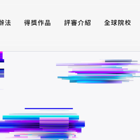
辦法
得獎作品
評審介紹
全球院校
織
伴
類別
式
獎項
年鑑
題