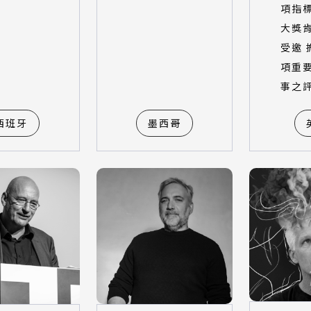
項指
大獎
受邀 
項重
事之
西班牙
墨西哥