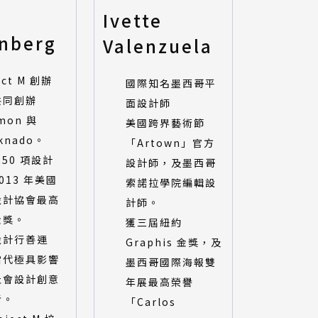
Ivette
enberg
Valenzuela
ect M 創辦
國際知名墨西哥平
共同創辦
面設計師
mon 與
美國跨界藝術節
knado。
「Artown」官方
250 項設計
設計師，及墨西哥
013 年美國
索諾拉學院編輯設
設計協會最高
計師。
金獎。
獲三屆紐約
設計行善運
Graphis 金獎，及
當代極具影響
墨西哥國際海報雙
社會設計創意
年展最高榮譽
者。
「Carlos