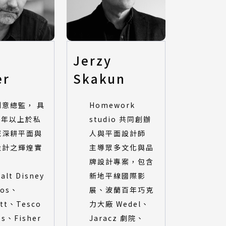
Jerzy
er
Skakun
創意總監， 具
Homework
5 年以上於私
studio 共同創辦
域深耕平面與
人與平面設計師
設計之輝煌實
主導眾多文化與品
牌設計專案，包含
lt Disney
新地平線國際影
ios、
展、波蘭百年巧克
tt、Tesco
力大廠 Wedel、
es、Fisher
Jaracz 劇院、