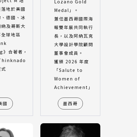
oject M 培
Lozano Gold
畫落地於美國
Medal」。
律、德國、冰
兼任墨西哥國際海
迦納及哥斯大
報雙年展共同執行
等全球地區
長，以及阿納瓦克
nk
大學設計學院顧問
ng》合著者，
董事會成員。
hinknado
獲頒 2026 年度
程式
「Salute to
Women of
Achievement」
美國
墨西哥