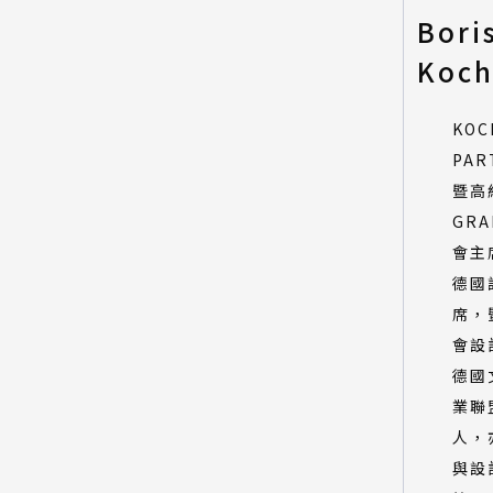
Bori
所有類別
Koc
環境永續特別獎-產品設計類
環境永續特別獎-建築與景觀設
計類
KOC
環境永續特別獎-數位動畫類
PAR
暨高
GRA
會主
德國
席，
會設
德國
業聯
人，
與設