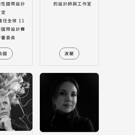
標性國際設計
的設計師與工作室
肯定
擔任全球 11
要國際設計賽
評審委員
英國
波蘭