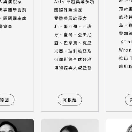
將 Pr
人與演說家
Arts 卓越獎等多項
育計
黑字體學會前
國際殊榮肯定
底特
、顧問團主席
受邀參展於義大
島、
譽會員
利、墨西哥、西班
黎加
牙、臺灣、亞美尼
《Thi
亞、巴拿馬、克里
Wro
米亞、玻利維亞及
推出 T
俄羅斯等全球各地
應用
博物館與大型盛會
德國
阿根廷