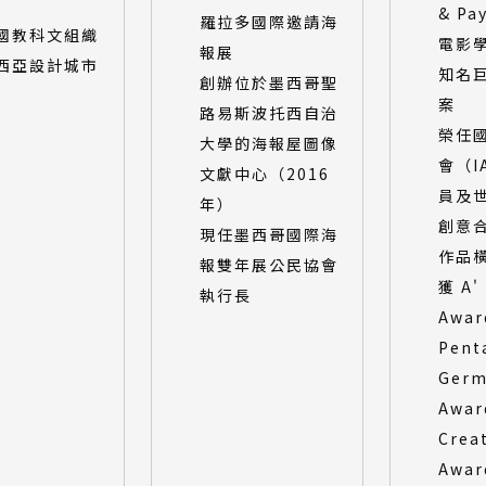
& Pa
羅拉多國際邀請海
國教科文組織
電影
報展
西亞設計城市
知名
創辦位於墨西哥聖
案
路易斯波托西自治
榮任
大學的海報屋圖像
會（I
文獻中心（2016
員及
年）
創意
現任墨西哥國際海
作品
報雙年展公民協會
獲 A'
執行長
Awa
Pent
Germ
Awar
Crea
Awar