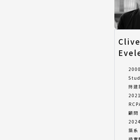
Cliv
Evel
200
Stud
持建
202
RCPA
顧問
20
築系
造實