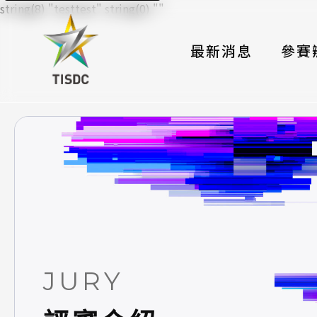
string(8) "testtest" string(0) ""
最新消息
參賽
大賽組
國際夥
時程與
報名格
評選與
簡章與
JURY
常見問