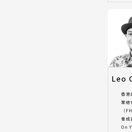
Leo 
香港
業總
（F
會成
On 