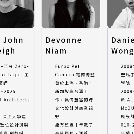
e John
Devonne
Danie
eigh
Niam
Won
0–至今 Zero-
Furbo Pet
200
io Taipei 主
Camera 電商總監
聖馬
築師
曾於上海、香港、
學院
1–2025
新加坡與台灣工
200
 Architects
作，具備豐富的跨
於 AL
文化設計與商業視
McQ
24 淡江大學建
野
履設
 數位設計與製
擁有超過十年電子
010
驗室 副教授
商務經驗，涵蓋
米蘭 I