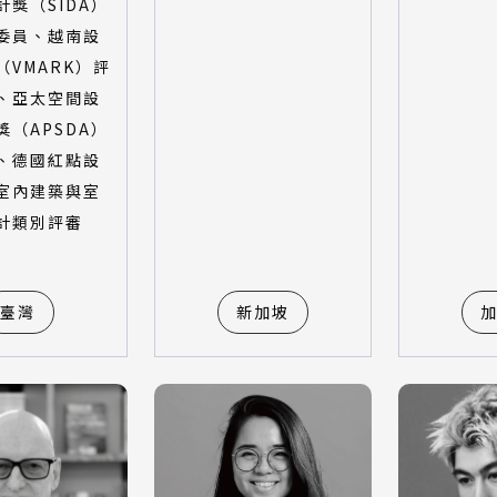
計獎（SIDA）
委員、越南設
（VMARK）評
、亞太空間設
獎（APSDA）
、德國紅點設
室內建築與室
計類別評審
臺灣
新加坡