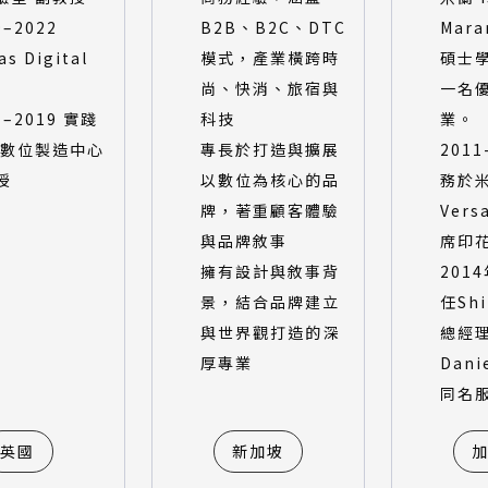
9–2022
B2B、B2C、DTC
Mara
as Digital
模式，產業橫跨時
碩士
尚、快消、旅宿與
一名
7–2019 實踐
科技
業。
 數位製造中心
專長於打造與擴展
201
授
以數位為核心的品
務於
牌，著重顧客體驗
Ver
與品牌敘事
席印
擁有設計與敘事背
201
景，結合品牌建立
任Shi
與世界觀打造的深
總經
厚專業
Dani
同名
英國
新加坡