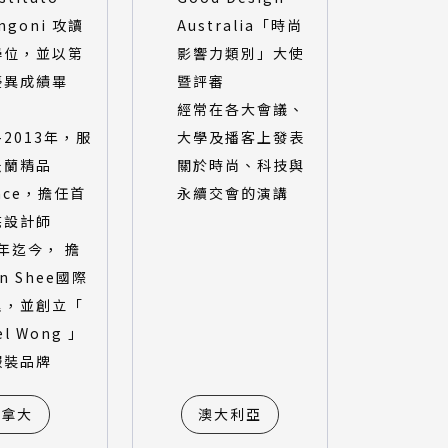
ngoni 攻讀
Australia「時尚
學位，並以第
影響力類別」大使
優異成績畢
暨評審
經常在各大會議、
1-2013年，服
大學及播客上發表
米蘭精品
關於時尚、科技與
sace，擔任首
永續交會的演講
花設計師
4年迄今， 擔
n Shee國際
理，並創立「
el Wong 」
服裝品牌
加拿大
澳大利亞