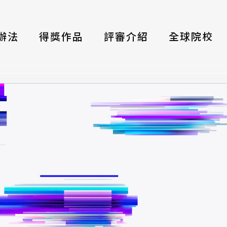
辦法
得獎作品
評審介紹
全球院校
織
伴
類別
式
獎項
年鑑
題