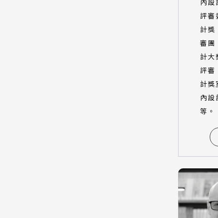
內設
評審
計獎
審團
計大
評審
計獎
內設
等。