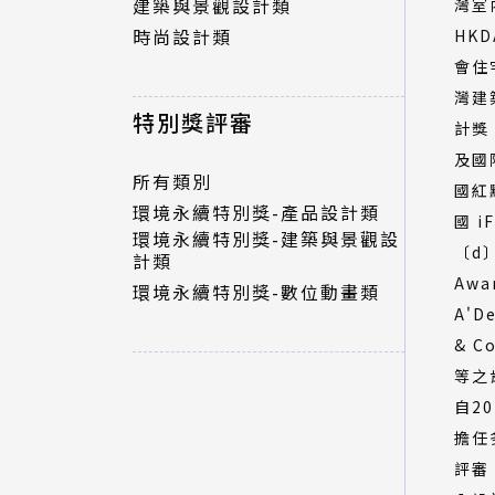
建築與景觀設計類
灣室
時尚設計類
HK
特別獎評審
會住
灣建
所有類別
特別獎評審
計獎
環境永續特別獎-產品設計類
及國
環境永續特別獎-建築與景觀設
所有類別
計類
國紅
環境永續特別獎-產品設計類
環境永續特別獎-數位動畫類
國 
環境永續特別獎-建築與景觀設
〔d〕
計類
Aw
環境永續特別獎-數位動畫類
A'D
& C
等之
自2
擔任
評審