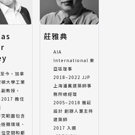
as
莊雅典
er
AIA
ey
International 東
亞區理事
9 至今，加拿
2018–2022 JJP
爾頓大學工業
上海潘冀建築師事
系副教授，
務所總經理
-2017 擔任
2005–2018 雅莊
任
設計 創辦人兼主持
研究範圍包含
建築師
及極簡環境、
2017 入選
居住空間和都