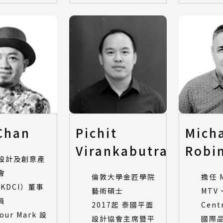
Chan
Pichit
Mich
Virankabutra
Robi
設計及創意產
會
倫敦大學金匠學院
擔任 M
HKDCI）董事
藝術碩士
MTV
員
2017起 泰國平面
Cent
Your Mark 設
設計協會主席暨平
國際