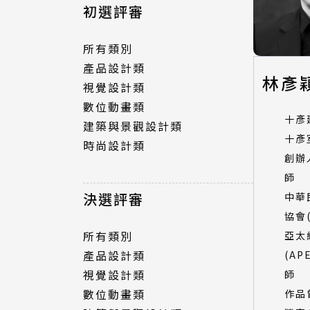
所有類別
初選評審
產品設計類
視覺設計類
所有類別
數位動畫類
產品設計類
林彥
建築與景觀設計類
視覺設計類
時尚設計類
數位動畫類
十彥
建築與景觀設計類
十彥
時尚設計類
決選評審
創辦
師
所有類別
決選評審
中華
產品設計類
協會(
視覺設計類
所有類別
亞太
數位動畫類
產品設計類
(AP
建築與景觀設計類
視覺設計類
師
時尚設計類
數位動畫類
作品