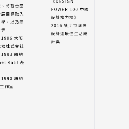
《DESIGN
度、將聯合國
POWER 100 中國
發展目標融入
設計權力榜》
教學，以及國
2016 獲北京國際
作等
設計週最佳生活設
-1996 大阪
計獎
成器株式會社
-1993 紐約
el Kalil 基
-1990 紐約
l 工作室