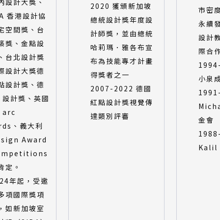
內設計大獎、
2020 獲頒新加坡
市密
DA 香港設計協
總統設計獎年度設
永續
宅空間獎、台
計師獎，並由總統
設計
築獎、金點設
哈莉瑪．雅各布宣
際合
、台北設計獎
布為技能專才計畫
1994
際設計大獎德
得獎者之一
小泉
點設計獎、德
2007-2022 德國
1991
iF 設計獎、英國
紅點設計獎視覺傳
Micha
arc
達類別評審
金會
ards、義大利
1988
esign Award
Kali
ompetitions
肯定。
024年起，受邀
多項國際獎項
，如新加坡室