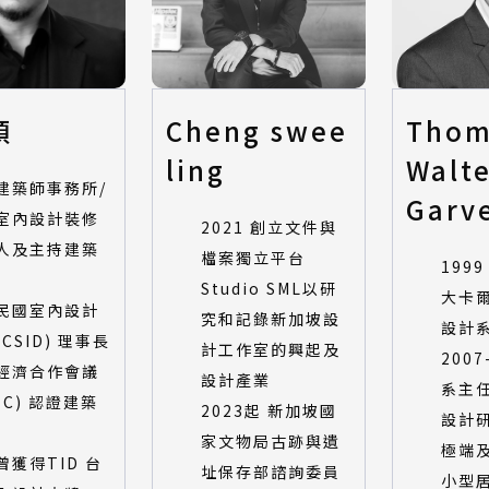
穎
Cheng swee
Thom
ling
Walt
建築師事務所/
Garv
室內設計裝修
2021 創立文件與
人及主持建築
檔案獨立平台
199
Studio SML以研
大卡
民國室內設計
究和記錄新加坡設
設計
CSID) 理事長
計工作室的興起及
2007
經濟合作會議
設計產業
系主
EC) 認證建築
2023起 新加坡國
設計
家文物局古跡與遺
極端
曾獲得TID 台
址保存部諮詢委員
小型