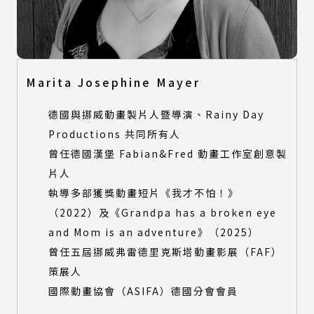
視覺設計類
產品設計類
數位動畫類
視覺設計類
建築與景觀設計類
數位動畫類
時尚設計類
建築與景觀設計類
Marita Josephine Mayer
時尚設計類
特別獎評審
德國與挪威動畫製片人暨導演、Rainy Day
特別獎評審
Productions 共同所有人
所有類別
曾任德國漢堡 Fabian&Fred 動畫工作室創意製
環境永續特別獎-產品設計類
所有類別
片人
環境永續特別獎-建築與景觀設計類
環境永續特別獎-產品設計類
環境永續特別獎-數位動畫類
執導多部獲獎動畫短片《我才不怕！》
環境永續特別獎-建築與景觀設計類
（2022）及《Grandpa has a broken eye
環境永續特別獎-數位動畫類
and Mom is an adventure》（2025）
曾任五屆挪威弗雷德里克斯塔動畫影展（FAF）
策展人
國際動畫協會（ASIFA）德國分會會員