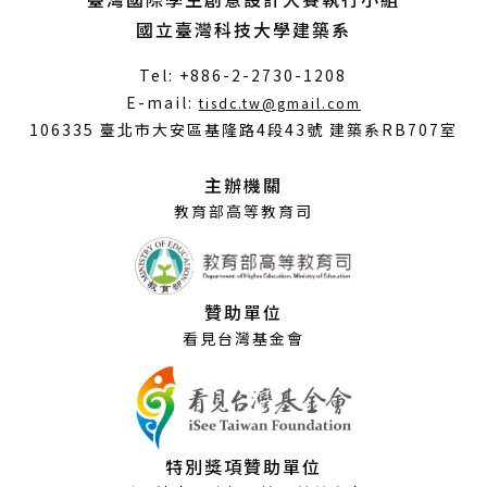
國立臺灣科技大學建築系
Tel: +886-2-2730-1208
（另
E-mail:
tisdc.tw@gmail.com
開
106335 臺北市大安區基隆路4段43號 建築系RB707室
新
視
主辦機關
窗）
教育部高等教育司
贊助單位
看見台灣基金會
特別獎項贊助單位