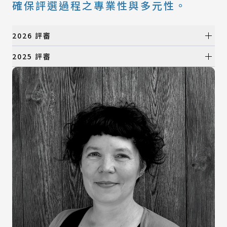
確保評選過程之專業性與多元性。
2026 評審
初選評審
2025 評審
初選評審
所有類別
產品設計類
所有類別
視覺設計類
產品設計類
數位動畫類
視覺設計類
建築與景觀設計類
數位動畫類
時尚設計類
建築與景觀設計類
時尚設計類
決選評審
決選評審
所有類別
產品設計類
所有類別