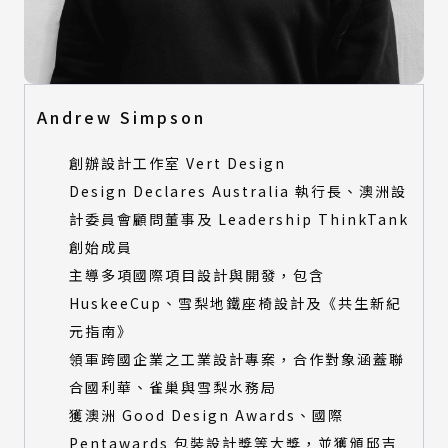
視覺設計類
產品設計類
數位動畫類
視覺設計類
建築與景觀設計類
數位動畫類
時尚設計類
建築與景觀設計類
Andrew Simpson
時尚設計類
特別獎評審
創辦設計工作室 Vert Design
特別獎評審
Design Declares Australia 執行長、澳洲設
所有類別
計委員會顧問董事及 Leadership ThinkTank
環境永續特別獎-產品設計類
所有類別
創始成員
環境永續特別獎-建築與景觀設計類
環境永續特別獎-產品設計類
環境永續特別獎-數位動畫類
主導多項國際項目設計與開發，包含
環境永續特別獎-建築與景觀設計類
HuskeeCup、雪梨地鐵座椅設計及《共生新紀
環境永續特別獎-數位動畫類
元指南》
領軍跨國企業之工業設計專案，合作對象涵蓋聯
合國利華、雀巢與雪梨水務局
獲澳洲 Good Design Awards、國際
Pentawards 包裝設計獎等大獎，並獲頒邱吉