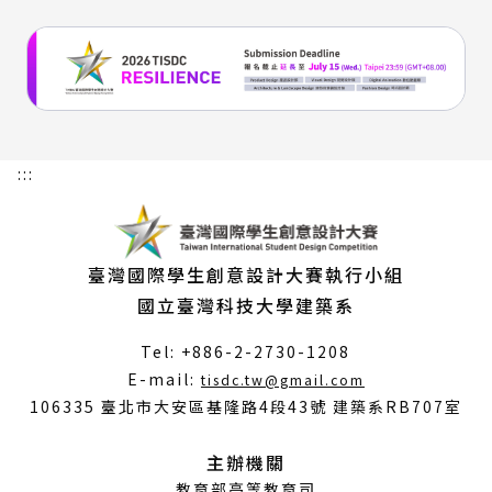
:::
臺灣國際學生創意設計大賽執行小組
國立臺灣科技大學建築系
Tel: +886-2-2730-1208
（另
E-mail:
tisdc.tw@gmail.com
開
106335 臺北市大安區基隆路4段43號 建築系RB707室
新
視
主辦機關
窗）
教育部高等教育司