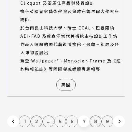
Clicquot 及愛馬仕產品與裝置設計
擔任英國皇家藝術學院及倫敦布魯內爾大學客座
講師
於台南崑山科技大學、瑞士 ECAL、巴塞隆納
ADI-FAD 及盧森堡當代美術館主持設計工作坊
作品入選紐約現代藝術博物館、米蘭三年展及各
大博物館展出
榮登 Wallpaper*、Monocle、Frame 及《紐
約時報雜誌》等國際權威媒體專題報導
英國
1
2
...
5
6
7
8
9